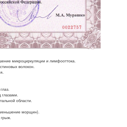
ение микроциркуляции и лимфооттока.
стиновых волокон.
я.
глаз.
 глазами.
тальной области.
уменьшение морщин).
 грыж.