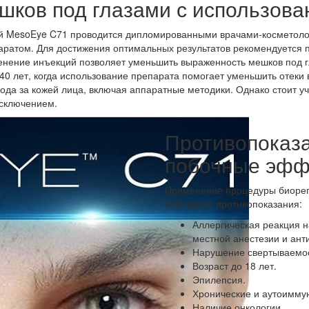
шков под глазами с использов
й MesoEye C71 проводится дипломированными врачами-косметоло
ратом. Для достижения оптимальных результатов рекомендуется пр
нение инъекций позволяет уменьшить выраженность мешков под гл
 лет, когда использование препарата помогает уменьшить отеки во
да за кожей лица, включая аппаратные методики. Однако стоит уч
исключением.
Противопоказ
побочные эфф
Применение процедуры биореп
некоторые противопоказания:
Аллергическая реакция н
местной анестезии и ант
Нарушение свертываемос
Возраст до 18 лет.
Эпилепсия.
Хронические и аутоимму
Наличие онкологии.