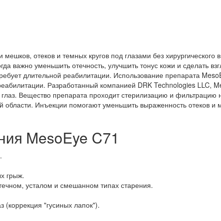
мешков, отеков и темных кругов под глазами без хирургического 
гда важно уменьшить отечность, улучшить тонус кожи и сделать в
 требует длительной реабилитации. Использование препарата Meso
реабилитации. Разработанный компанией DRK Technologies LLC, 
уг глаз. Вещество препарата проходит стерилизацию и фильтрацию
й области. Инъекции помогают уменьшить выраженность отеков и м
.
ния MesoEye C71
.
х грыж.
ечном, усталом и смешанном типах старения.
з (коррекция "гусиных лапок").