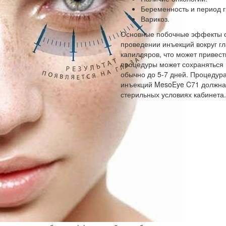
Беременность и период г
Варикоз.
Основные побочные эффекты с
проведении инъекций вокруг г
капилляров, что может привес
процедуры может сохраняться в
обычно до 5-7 дней. Процедур
инъекций MesoEye C71 должна
стерильных условиях кабинета.