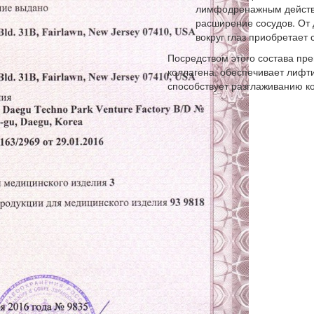
лимфодренажным действи
расширение сосудов. От 
вокруг глаз приобретает 
Посредством этого состава пре
коллагена, обеспечивает лифт
способствует разглаживанию ко