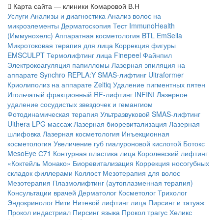
Карта сайта — клиники Комаровой В.Н
Услуги
Анализы и диагностика
Анализ волос на
микроэлементы
Дерматоскопия
Тест ImmunoHealth
(Иммунохелс)
Аппаратная косметология
BTL EmSella
Микротоковая терапия для лица
Коррекция фигуры
EMSCULPT
Термолифтинг лица
Finepeel Файнпил
Электрокоагуляция папилломы
Лазерная эпиляция на
аппарате Synchro REPLA:Y
SMAS-лифтинг Ultraformer
Криолиполиз на аппарате Zeltiq
Удаление пигментных пятен
Игольчатый фракционный RF-лифтинг INFINI
Лазерное
удаление сосудистых звездочек и гемангиом
Фотодинамическая терапия
Ультразвуковой SMAS-лифтинг
Ulthera
LPG массаж
Лазерная биоревитализация
Лазерная
шлифовка
Лазерная косметология
Инъекционная
косметология
Увеличение губ гиалуроновой кислотой
Ботокс
MesoEye С71
Контурная пластика лица
Королевский лифтинг
«Коктейль Монако»
Биоревитализация
Коррекция носогубных
складок филлерами
Коллост
Мезотерапия для волос
Мезотерапия
Плазмолифтинг (аутоплазменная терапия)
Консультации врачей
Дерматолог
Косметолог
Трихолог
Эндокринолог
Нити
Нитевой лифтинг лица
Пирсинг и татуаж
Прокол индастриал
Пирсинг языка
Прокол трагус
Хеликс