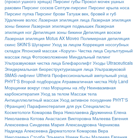
(прокол ушного хряща)
Пирсинг губы
Прокол мочек ушных
раковин
Пирсинг сосков
Септум-пирсинг
Пирсинг крыла носа
Пирсинг пупка
Пирсинг брови
Татуаж век, бровей и губ
Удаление волос
Лазерная эпиляция лица
Лазерная эпиляция
зоны бикини
Лазерная эпиляция подмышек
Лазерная
эпиляция ног
Депиляция зоны бикини
Депиляция воском
Лазерная эпиляция Motus AX Moveo
Полимерная депиляция
скинс SKIN'S
Шугаринг
Уход за лицом
Коррекция носогубных
складок
Японский массаж «Коруги»
Чистка лица
Скульптурный
массаж лица
Фотоомоложение
Миндальный пилинг
Ультразвуковая чистка лица
Блефаролифт
Уходы Ultraceuticals
Эпидермальная биореструктуризация лица
Ультразвуковой
SMAS-лифтинг Ulthera
Профессиональный ампульный уход
PHYT'S
Второй подбородок
Атравматичная чистка Holy Land
Морщинки вокруг глаз
Морщины на лбу
Неинвазивная
карбокситерапия
Уход за телом
Массаж тела
Антицеллюлитный массаж
Уход активное похудение PHYT'S
(Франция)
Парафинотерапия для рук
Специалисты
Косметологи
Комарова Вера Николаевна
Дружинина Елена
Николаевна
Котова Анастасия Викторовна
Малеева Евгения
Алексеевна
Синдеева Мария Александровна
Черникова
Надежда Алексеевна
Дерматологи
Комарова Вера
Николаевна
Столба Эльмира Намик Кызы
Малеева Евгения