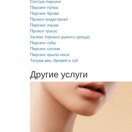
Септум-пирсинг
Пирсинг пупка
Пирсинг брови
Прокол индастриал
Пирсинг языка
Прокол трагус
Хеликс (прокол ушного хряща)
Пирсинг губы
Пирсинг сосков
Пирсинг крыла носа
Татуаж век, бровей и губ
Другие услуги